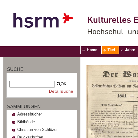
Kulturelles E
Hochschul- un
Home
Titel
Jahre
SUCHE
OK
Detailsuche
SAMMLUNGEN
Adressbücher
Bildbände
Christian von Schlözer
Druckschriften