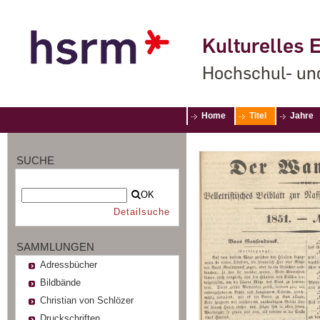
Kulturelles E
Hochschul- un
Home
Titel
Jahre
SUCHE
OK
Detailsuche
SAMMLUNGEN
Adressbücher
Bildbände
Christian von Schlözer
Druckschriften