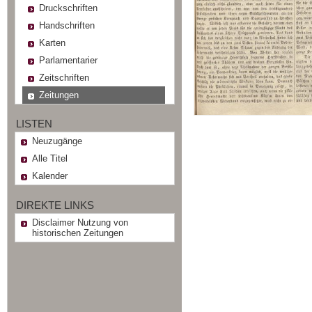
Druckschriften
Handschriften
Karten
Parlamentarier
Zeitschriften
Zeitungen
LISTEN
Neuzugänge
Alle Titel
Kalender
DIREKTE LINKS
Disclaimer Nutzung von
historischen Zeitungen