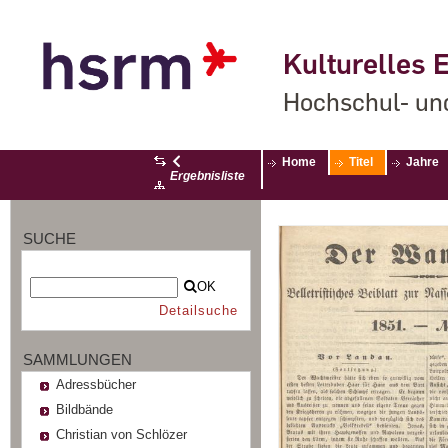
Kulturelles E
Hochschul- un
Home
Titel
Jahre
Ergebnisliste
SUCHE
OK
Detailsuche
SAMMLUNGEN
Adressbücher
Bildbände
Christian von Schlözer