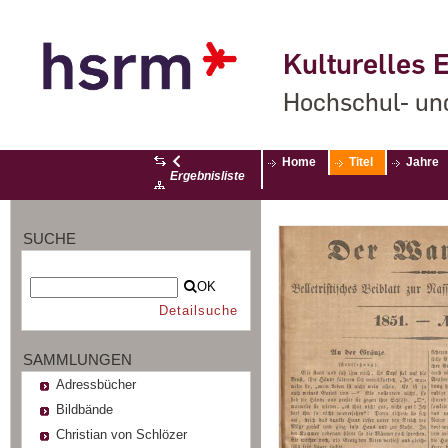
Kulturelles E
Hochschul- un
Home
Titel
Jahre
Ergebnisliste
SUCHE
OK
Detailsuche
SAMMLUNGEN
Adressbücher
Bildbände
Christian von Schlözer