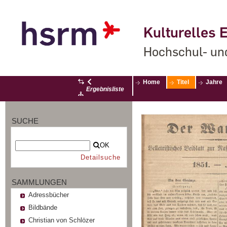
Kulturelles E
Hochschul- un
Home
Titel
Jahre
Ergebnisliste
SUCHE
OK
Detailsuche
SAMMLUNGEN
Adressbücher
Bildbände
Christian von Schlözer