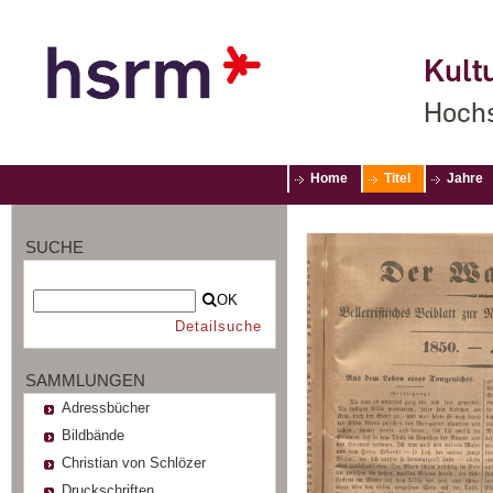
Kultu
Hochs
Home
Titel
Jahre
SUCHE
OK
Detailsuche
SAMMLUNGEN
Adressbücher
Bildbände
Christian von Schlözer
Druckschriften