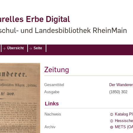
relles Erbe Digital
chul- und Landesbibliothek RheinMain
Übersicht
Seite
Zeitung
Gesamttitel
Der Wanderer 
Ausgabe
(1850) 302
Links
Nachweis
Katalog P
Hessische
Archiv
METS (OA