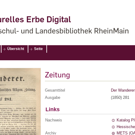
relles Erbe Digital
chul- und Landesbibliothek RheinMain
Übersicht
Seite
Zeitung
Gesamttitel
Der Wanderer 
Ausgabe
(1850) 281
Links
Nachweis
Katalog P
Hessische
Archiv
METS (OA