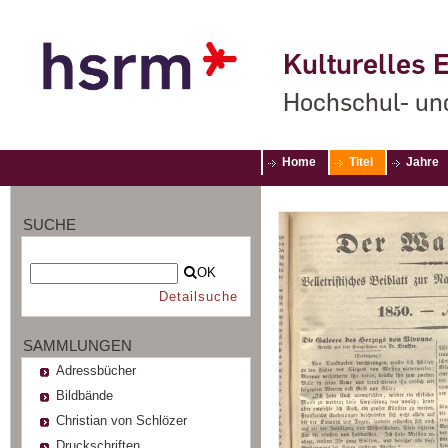
Kulturelles E
Hochschul- un
Home
Titel
Jahre
SUCHE
OK
Detailsuche
SAMMLUNGEN
Adressbücher
Bildbände
Christian von Schlözer
Druckschriften