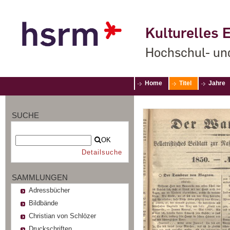
Kulturelles E
Hochschul- un
Home
Titel
Jahre
SUCHE
OK
Detailsuche
SAMMLUNGEN
Adressbücher
Bildbände
Christian von Schlözer
Druckschriften