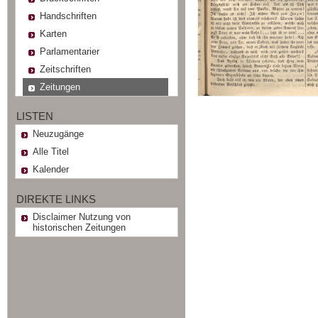
Handschriften
Karten
Parlamentarier
Zeitschriften
Zeitungen
LISTEN
Neuzugänge
Alle Titel
Kalender
DIREKTE LINKS
Disclaimer Nutzung von
historischen Zeitungen