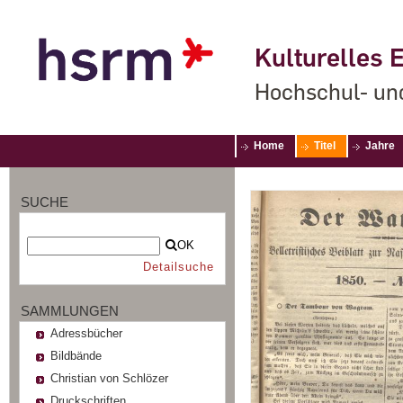
Kulturelles E
Hochschul- un
Home
Titel
Jahre
SUCHE
OK
Detailsuche
SAMMLUNGEN
Adressbücher
Bildbände
Christian von Schlözer
Druckschriften