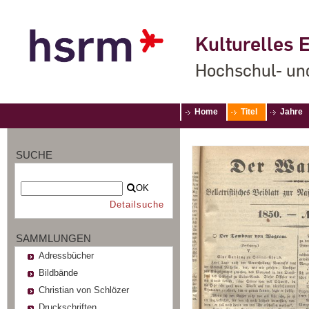
Kulturelles E
Hochschul- un
Home
Titel
Jahre
SUCHE
OK
Detailsuche
SAMMLUNGEN
Adressbücher
Bildbände
Christian von Schlözer
Druckschriften