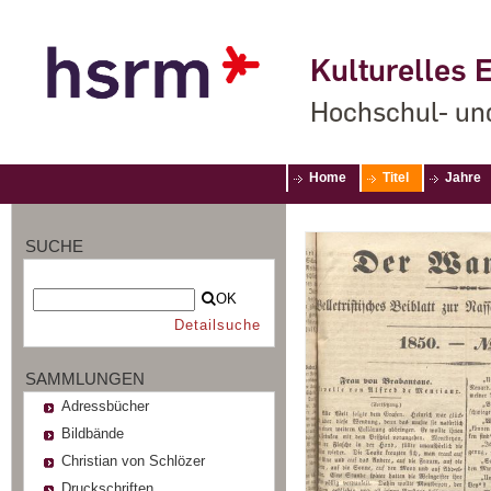
Kulturelles E
Hochschul- un
Home
Titel
Jahre
SUCHE
OK
Detailsuche
SAMMLUNGEN
Adressbücher
Bildbände
Christian von Schlözer
Druckschriften