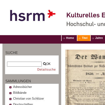
Kulturelles E
Hochschul- un
Home
Titel
Jahre
SUCHE
OK
Detailsuche
SAMMLUNGEN
Adressbücher
Bildbände
Christian von Schlözer
Druckschriften