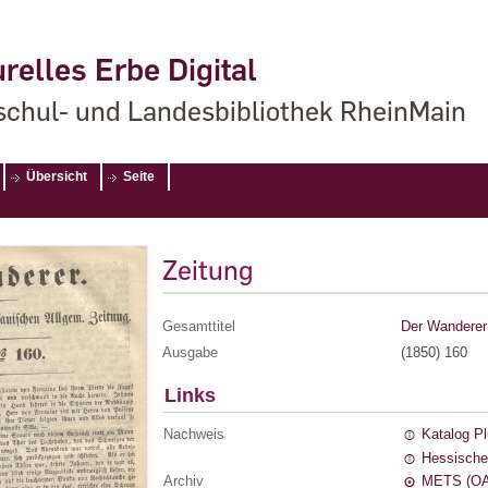
relles Erbe Digital
chul- und Landesbibliothek RheinMain
Übersicht
Seite
Zeitung
Gesamttitel
Der Wanderer 
Ausgabe
(1850) 160
Links
Nachweis
Katalog P
Hessische
Archiv
METS (OA