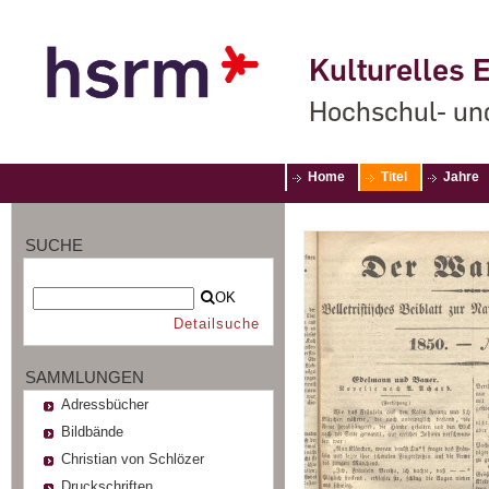
Kulturelles E
Hochschul- un
Home
Titel
Jahre
SUCHE
OK
Detailsuche
SAMMLUNGEN
Adressbücher
Bildbände
Christian von Schlözer
Druckschriften