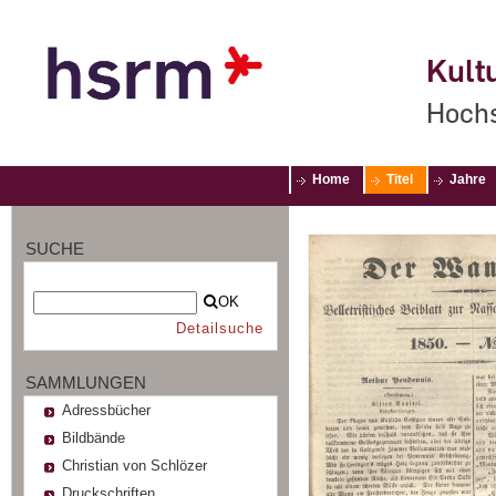
Kultu
Hochs
Home
Titel
Jahre
SUCHE
OK
Detailsuche
SAMMLUNGEN
Adressbücher
Bildbände
Christian von Schlözer
Druckschriften