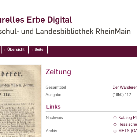
relles Erbe Digital
chul- und Landesbibliothek RheinMain
Übersicht
Seite
Zeitung
Gesamttitel
Der Wanderer 
Ausgabe
(1850) 112
Links
Nachweis
Katalog P
Hessische
Archiv
METS (OA