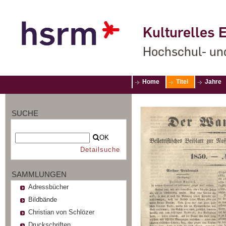
Kulturelles E
Hochschul- un
Home
Titel
Jahre
SUCHE
OK
Detailsuche
SAMMLUNGEN
Adressbücher
Bildbände
Christian von Schlözer
Druckschriften