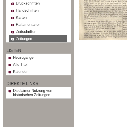
Druckschriften
Handschriften
Karten
Parlamentarier
Zeitschriften
Zeitungen
LISTEN
Neuzugänge
Alle Titel
Kalender
DIREKTE LINKS
Disclaimer Nutzung von
historischen Zeitungen