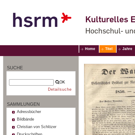
Kulturelles E
Hochschul- un
Home
Titel
Jahre
SUCHE
OK
Detailsuche
SAMMLUNGEN
Adressbücher
Bildbände
Christian von Schlözer
Druckschriften