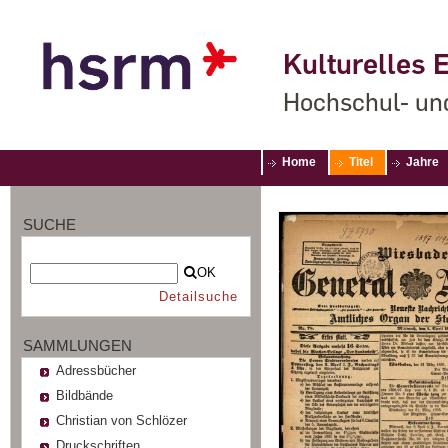
Kulturelles E
Hochschul- un
Home
Titel
Jahre
SUCHE
OK
Detailsuche
SAMMLUNGEN
Adressbücher
Bildbände
Christian von Schlözer
Druckschriften