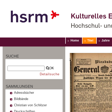
Kulturelles E
Hochschul- un
Home
Titel
Jahre
SUCHE
OK
Detailsuche
SAMMLUNGEN
Adressbücher
Bildbände
Christian von Schlözer
Druckschriften