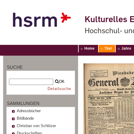
Kulturelles E
Hochschul- un
Home
Titel
Jahre
SUCHE
OK
Detailsuche
SAMMLUNGEN
Adressbücher
Bildbände
Christian von Schlözer
Druckschriften