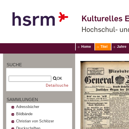
Kulturelles E
Hochschul- un
Home
Titel
Jahre
SUCHE
OK
Detailsuche
SAMMLUNGEN
Adressbücher
Bildbände
Christian von Schlözer
Druckschriften