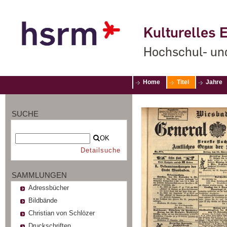
Kulturelles E
Hochschul- un
Home
Titel
Jahre
SUCHE
OK
Detailsuche
SAMMLUNGEN
Adressbücher
Bildbände
Christian von Schlözer
Druckschriften