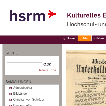
Kulturelles E
Hochschul- un
Home
Titel
Jahre
SUCHE
OK
Detailsuche
SAMMLUNGEN
Adressbücher
Bildbände
Christian von Schlözer
Druckschriften