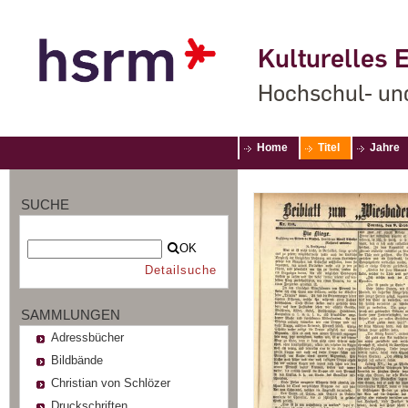
Kulturelles E
Hochschul- un
Home
Titel
Jahre
SUCHE
OK
Detailsuche
SAMMLUNGEN
Adressbücher
Bildbände
Christian von Schlözer
Druckschriften