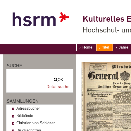
Kulturelles E
Hochschul- un
Home
Titel
Jahre
SUCHE
OK
Detailsuche
SAMMLUNGEN
Adressbücher
Bildbände
Christian von Schlözer
Druckschriften