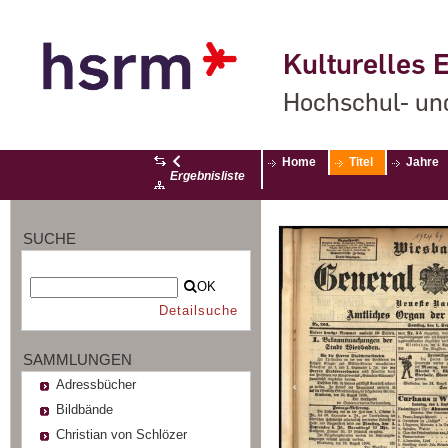
Kulturelles E
Hochschul- un
Home
Titel
Jahre
Ergebnisliste
SUCHE
OK
Detailsuche
SAMMLUNGEN
Adressbücher
Bildbände
Christian von Schlözer