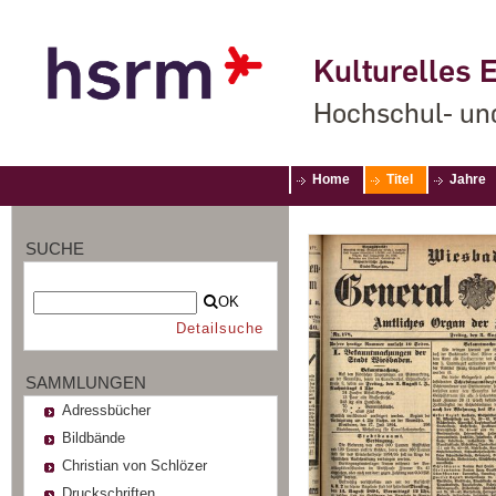
Kulturelles E
Hochschul- un
Home
Titel
Jahre
SUCHE
OK
Detailsuche
SAMMLUNGEN
Adressbücher
Bildbände
Christian von Schlözer
Druckschriften