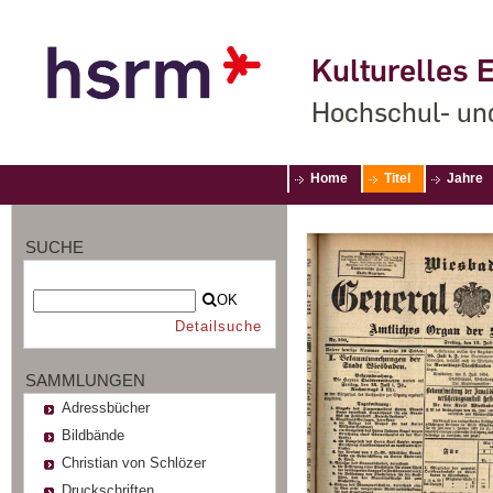
Kulturelles E
Hochschul- un
Home
Titel
Jahre
SUCHE
OK
Detailsuche
SAMMLUNGEN
Adressbücher
Bildbände
Christian von Schlözer
Druckschriften