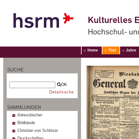
Kulturelles E
Hochschul- un
Home
Titel
Jahre
SUCHE
OK
Detailsuche
SAMMLUNGEN
Adressbücher
Bildbände
Christian von Schlözer
Druckschriften