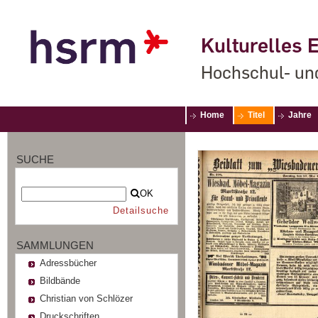
Kulturelles E
Hochschul- un
Home
Titel
Jahre
SUCHE
OK
Detailsuche
SAMMLUNGEN
Adressbücher
Bildbände
Christian von Schlözer
Druckschriften