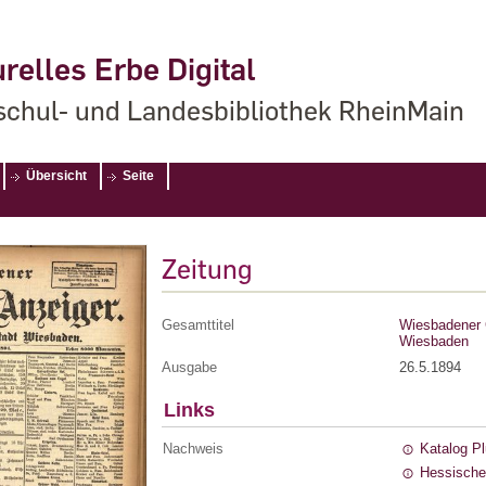
relles Erbe Digital
chul- und Landesbibliothek RheinMain
Übersicht
Seite
Zeitung
Gesamttitel
Wiesbadener G
Wiesbaden
Ausgabe
26.5.1894
Links
Nachweis
Katalog P
Hessische