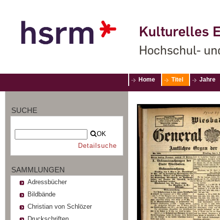
Kulturelles E
Hochschul- un
Home
Titel
Jahre
SUCHE
OK
Detailsuche
SAMMLUNGEN
Adressbücher
Bildbände
Christian von Schlözer
Druckschriften