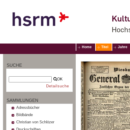
Kultu
Hochs
Home
Titel
Jahre
SUCHE
OK
Detailsuche
SAMMLUNGEN
Adressbücher
Bildbände
Christian von Schlözer
Druckschriften