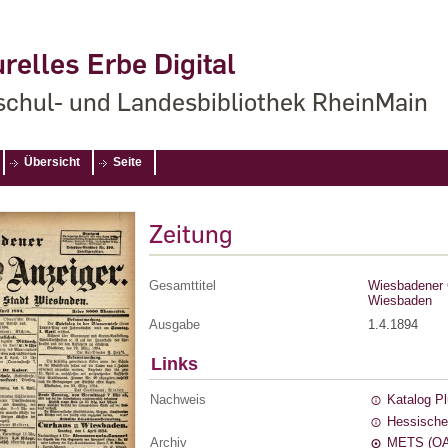
relles Erbe Digital
chul- und Landesbibliothek RheinMain
Übersicht
Seite
Zeitung
Gesamttitel
Wiesbadener G
Wiesbaden
Ausgabe
1.4.1894
Links
Nachweis
Katalog P
Hessische
Archiv
METS (OA