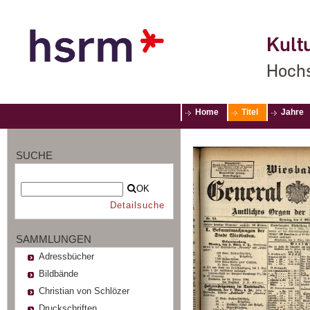
Kultu
Hochs
Home
Titel
Jahre
SUCHE
OK
Detailsuche
SAMMLUNGEN
Adressbücher
Bildbände
Christian von Schlözer
Druckschriften