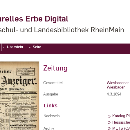
relles Erbe Digital
chul- und Landesbibliothek RheinMain
Übersicht
Seite
Zeitung
Gesamttitel
Wiesbadener G
Wiesbaden
Ausgabe
4.3.1894
Links
Nachweis
Katalog P
Hessische
Archiv
METS (OA