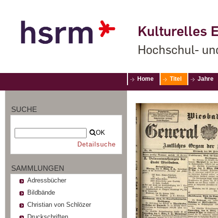
Kulturelles E
Hochschul- un
Home
Titel
Jahre
SUCHE
OK
Detailsuche
SAMMLUNGEN
Adressbücher
Bildbände
Christian von Schlözer
Druckschriften