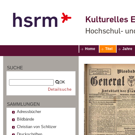
Kulturelles E
Hochschul- un
Home
Titel
Jahre
SUCHE
OK
Detailsuche
SAMMLUNGEN
Adressbücher
Bildbände
Christian von Schlözer
Druckschriften