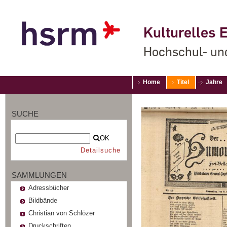
Kulturelles E
Hochschul- un
Home
Titel
Jahre
SUCHE
OK
Detailsuche
SAMMLUNGEN
Adressbücher
Bildbände
Christian von Schlözer
Druckschriften