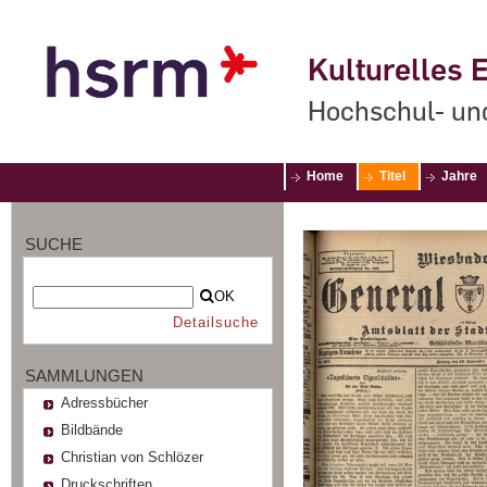
Kulturelles E
Hochschul- un
Home
Titel
Jahre
SUCHE
OK
Detailsuche
SAMMLUNGEN
Adressbücher
Bildbände
Christian von Schlözer
Druckschriften