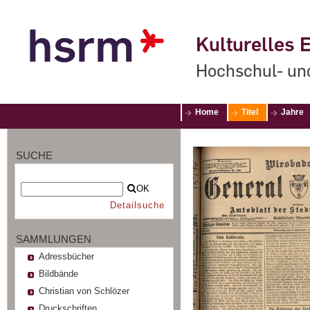
Kulturelles E
Hochschul- un
Home
Titel
Jahre
SUCHE
OK
Detailsuche
SAMMLUNGEN
Adressbücher
Bildbände
Christian von Schlözer
Druckschriften