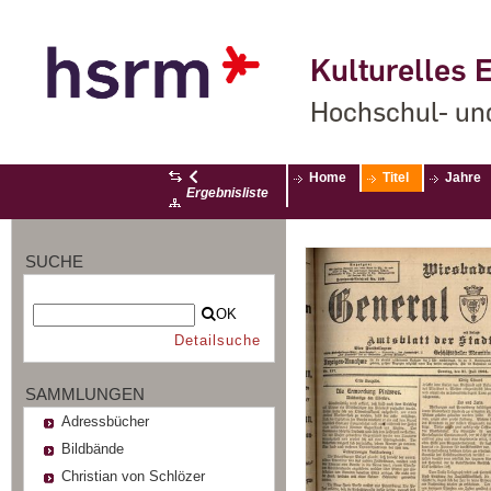
Kulturelles E
Hochschul- un
Home
Titel
Jahre
Ergebnisliste
SUCHE
OK
Detailsuche
SAMMLUNGEN
Adressbücher
Bildbände
Christian von Schlözer