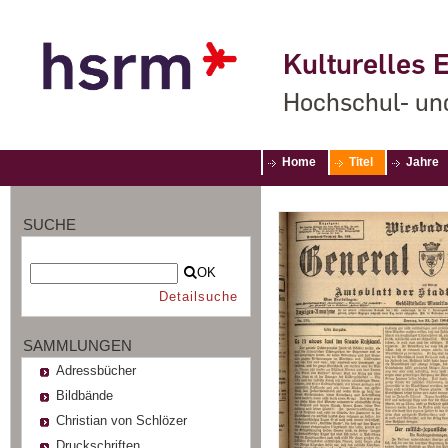
Kulturelles E
Hochschul- un
Home
Titel
Jahre
SUCHE
OK
Detailsuche
SAMMLUNGEN
Adressbücher
Bildbände
Christian von Schlözer
Druckschriften