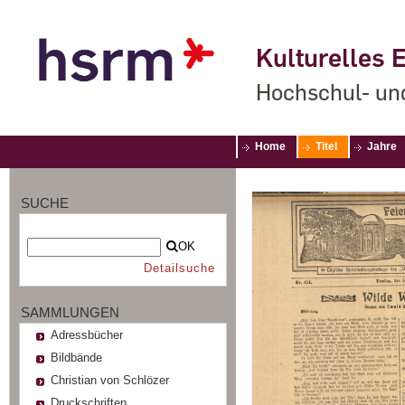
Kulturelles E
Hochschul- un
Home
Titel
Jahre
SUCHE
OK
Detailsuche
SAMMLUNGEN
Adressbücher
Bildbände
Christian von Schlözer
Druckschriften