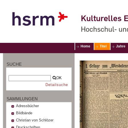
Kulturelles E
Hochschul- un
Home
Titel
Jahre
SUCHE
OK
Detailsuche
SAMMLUNGEN
Adressbücher
Bildbände
Christian von Schlözer
Druckschriften