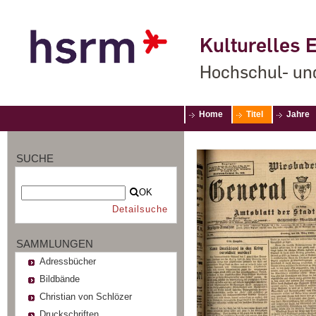
Kulturelles E
Hochschul- un
Home
Titel
Jahre
SUCHE
OK
Detailsuche
SAMMLUNGEN
Adressbücher
Bildbände
Christian von Schlözer
Druckschriften