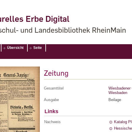
relles Erbe Digital
chul- und Landesbibliothek RheinMain
Übersicht
Seite
Zeitung
Gesamttitel
Wiesbadener G
Wiesbaden
Ausgabe
Beilage
Links
Nachweis
Katalog P
Hessische