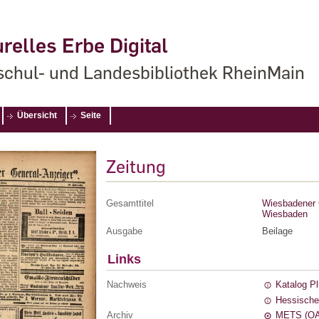
relles Erbe Digital
chul- und Landesbibliothek RheinMain
Übersicht
Seite
Zeitung
Gesamttitel
Wiesbadener G
Wiesbaden
Ausgabe
Beilage
Links
Nachweis
Katalog P
Hessische
Archiv
METS (OA