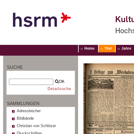
Kultu
Hochs
Home
Titel
Jahre
SUCHE
OK
Detailsuche
SAMMLUNGEN
Adressbücher
Bildbände
Christian von Schlözer
Druckschriften