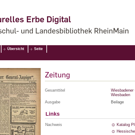
relles Erbe Digital
chul- und Landesbibliothek RheinMain
Übersicht
Seite
Zeitung
Gesamttitel
Wiesbadener G
Wiesbaden
Ausgabe
Beilage
Links
Nachweis
Katalog P
Hessische